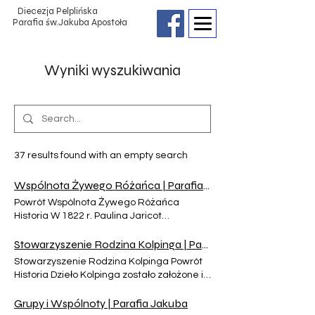
Diecezja Pelplińska
Parafia św.Jakuba Apostoła
Wyniki wyszukiwania
37 results found with an empty search
Wspólnota Żywego Różańca | Parafia Jakuba
Powrót Wspólnota Żywego Różańca
Historia W 1822 r. Paulina Jaricot
zainicjowała we Francji Dzieło
Rozkrzewiania Wiary, a kilka lat później
Stowarzyszenie Rodzina Kolpinga | Parafia Jakuba
Żywy Różaniec. Obydwa miały wspólny cel:
Stowarzyszenie Rodzina Kolpinga Powrót
wesprzeć dzieło ewangelizacji. Do Polski
Historia Dzieło Kolpinga zostało założone i
dzieło dotarło w XIX w. Formacja Każda
ukształtowane przez bł. ks. Adolfa Kolpinga
osoba z róży przez miesiąc odmawia jedną
przed ponad 150-laty. Zasadniczym celem
Grupy i Wspólnoty | Parafia Jakuba
z tajemnic różańcowych. Pierwotnie róża