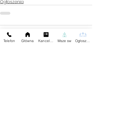
Ogłoszenia
Komentarze
Telefon
Główna
Kancelaria
Msze sw
Ogłoszenia
Napisz komentarz...
Na skróty:
Kontakt z Parafią:
Plebania
Aktualności
Dane Kontaktowe:
Ogłoszenia
tel.59
834 25 04
Darowizna
Znajdziesz Nas:
Wspólnoty
Kontakt