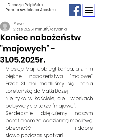
Diecezja Pelplińska
Parafia św.Jakuba Apostoła
Paweł
2 cze 2025
1 minut(y) czytania
Koniec nabożeństw
"majowych" -
31.05.2025r.
Miesiąc Maj  dobiegł końca, a z nim 
piękne nabożeństwa "majowe". 
Przez 31 dni modliliśmy się Litanią 
Loretańską do Matki Bożej. 
Nie tylko w kościele, ale i wioskach 
odbywały się także "majowe".
Serdecznie dziękujemy naszym 
parafianom za codzienną modlitwę, 
obecność                                i dobre 
słowo podczas spotkań.