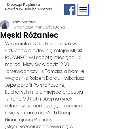
Diecezja Pelplińska
Parafia św.Jakuba Apostoła
Administrator
15 mar 2024
1 minut(y) czytania
Męski Różaniec
W kościele św. Judy Tadeusza w 
Człuchowie odbył się kolejny MĘSKI 
RÓŻANIEC  w I sobotę miesiąca - 2 
marca . Mszy św. o godz. 12.00 
 przewodniczył ks. Tomasz, a homilię 
wygłosił ks. Robert Dorau - wikariusz 
tejże parafii. Po skończonej 
Eucharystii miała miejsce procesja 
 z ikoną MB Fatimskiej na rynek 
człuchowski odmawiając różaniec 
święty i Litanię do Matki Bożej 
Nieustającej Pomocy .
„Męski Różaniec” odbywa się w 