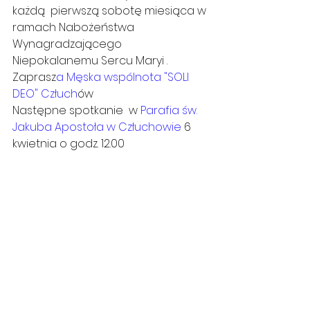
każdą  pierwszą sobotę miesiąca w 
ramach Nabożeństwa 
Wynagradzającego 
Niepokalanemu Sercu Maryi . 
Zaprasz
a Męska wspólnota "SOLI 
DEO" Człuch
ów
Następne spotkanie  w 
Parafia św. 
Jakuba Apostoła w Człuchowie
 6 
kwietnia o godz. 12.00