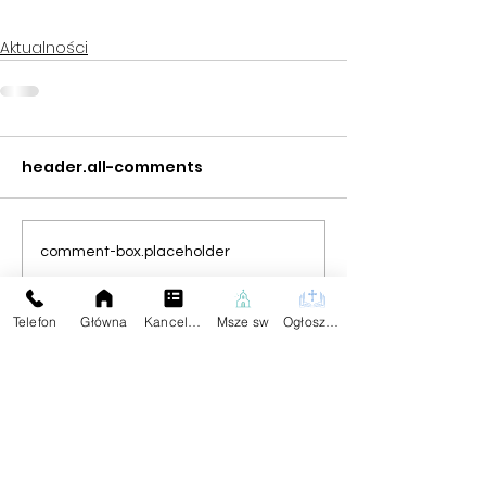
Aktualności
header.all-comments
comment-box.placeholder
Telefon
Główna
Kancelaria
Msze sw
Ogłoszenia
Na skróty:
Kontakt z Parafią:
Plebania
Aktualności
Dane Kontaktowe:
Ogłoszenia
tel.59
834 25 04
Darowizna
Znajdziesz Nas:
Wspólnoty