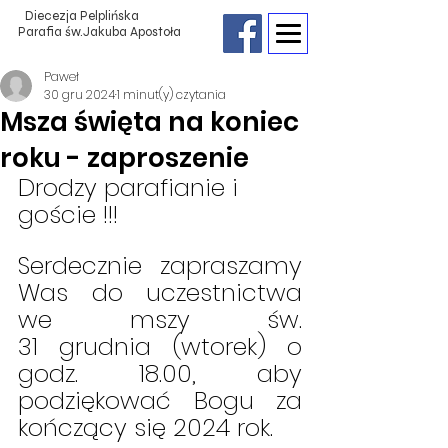
Diecezja Pelplińska
Parafia św.Jakuba Apostoła
Paweł
30 gru 2024
1 minut(y) czytania
Msza święta na koniec
roku - zaproszenie
Drodzy parafianie i 
goście !!!
Serdecznie zapraszamy 
Was do uczestnictwa 
we mszy św.                       
31 grudnia (wtorek) o 
godz. 18.00, aby 
podziękować Bogu za 
kończący się 2024 rok.