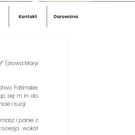
Kontakt
Darowizna
” (słowa Maryi 
two Fatimskie. 
 się m. in. do 
ie i Łucji.
masz i panie z 
ocesja wokół 