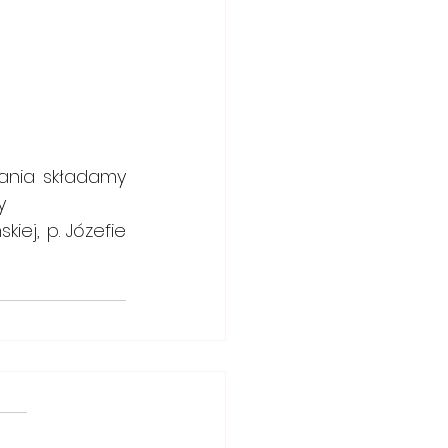
ania składamy 
                 
iej, p. Józefie 