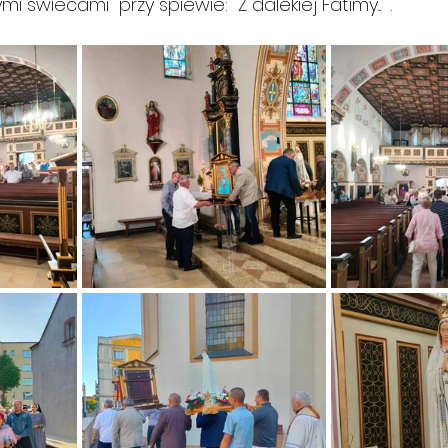
i świecami  przy śpiewie: "Z dalekiej Fatimy..." .