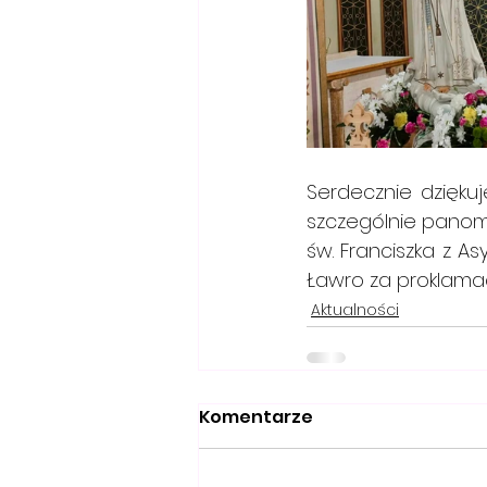
Serdecznie dzięku
szczególnie panom
św. Franciszka z As
Ławro za proklamacj
Aktualności
Komentarze