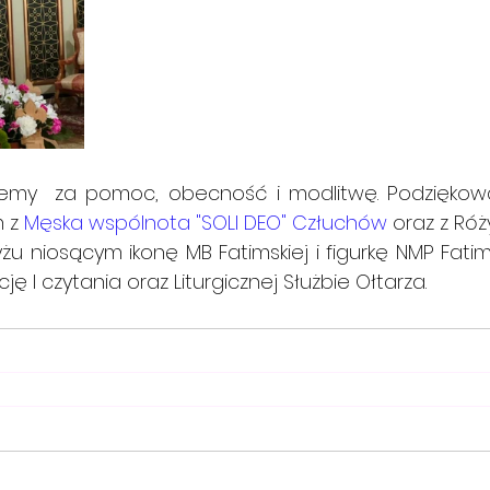
jemy  za pomoc, obecność i modlitwę. Podziękow
 z 
Męska wspólnota "SOLI DEO" Człuchów
 oraz z Róży  
yżu niosącym ikonę MB Fatimskiej i figurkę NMP Fatimsk
ę I czytania oraz Liturgicznej Służbie Ołtarza.