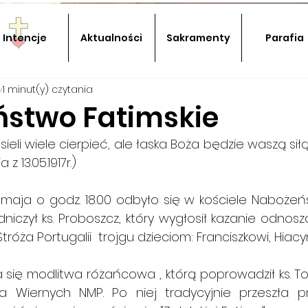
Intencje
Aktualności
Sakramenty
Parafia
4
1 minut(y) czytania
stwo Fatimskie
ieli wiele cierpieć, ale łaska Boża będzie waszą siłą!
 13.05.1917r.)
 maja o godz. 18.00 odbyło się w kościele Nabożeńs
niczył ks. Proboszcz, który wygłosił kazanie odnosząc
róża Portugalii  trojgu dzieciom: Franciszkowi, Hiacync
 się modlitwa różańcowa , którą poprowadził ks. To
 Wiernych NMP. Po niej tradycyjnie przeszła pr