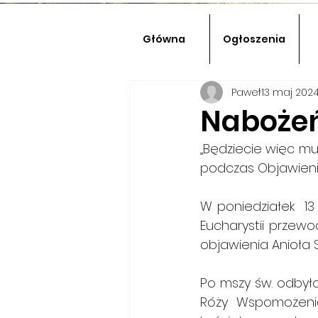
Główna
Ogłoszenia
Paweł
13 maj 202
Nabożeń
„Będziecie więc mus
podczas Objawienia z
W poniedziałek  13
Eucharystii przewod
objawienia Anioła St
Po mszy św. odbyła
Róży Wspomożenia