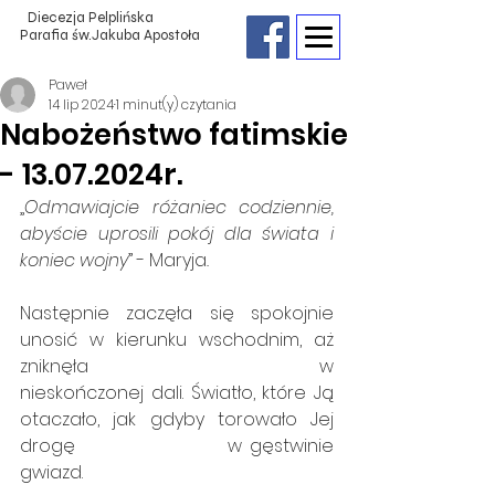
Diecezja Pelplińska
Parafia św.Jakuba Apostoła
Paweł
14 lip 2024
1 minut(y) czytania
Nabożeństwo fatimskie
- 13.07.2024r.
„
Odmawiajcie różaniec codziennie, 
abyście uprosili pokój dla świata i 
koniec wojny
” - Maryja
. 
Następnie zaczęła się spokojnie 
unosić w kierunku wschodnim, aż 
zniknęła                                w 
nieskończonej dali. Światło, które Ją 
otaczało, jak gdyby torowało Jej 
drogę                     w gęstwinie 
gwiazd.