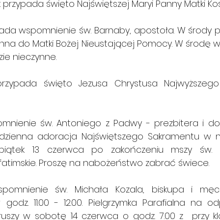
 przypada święto Najświętszej Maryi Panny Matki Koś
ada wspomnienie św. Barnaby, apostoła. W środy p
na do Matki Bożej Nieustającej Pomocy. W środę wy
zie nieczynne.
rzypada święto Jezusa Chrystusa Najwyższego
enie św. Antoniego z Padwy - prezbitera i doktora Kościoła
zienna adoracja Najświętszego Sakramentu w naszej 
 piątek 13 czerwca po zakończeniu mszy św. o
atimskie. Proszę na nabożeństwo zabrać świece.
omnienie św. Michała Kozala, biskupa i męczen
 godz. 11.00 - 12.00. Pielgrzymka Parafialna na od
ruszy w sobotę 14 czerwca o godz. 7.00 z  przy kla