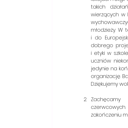
takich dział
wierzących w P
wychowawczych i
młodzieży. W tej 
i do Europejs
dobrego projektu 
i etyki w szkol
uczniów niekor
jedynie na koń
organizację. B
Dziękujemy wol
Zachęcamy
czerwcowych. 
zakończeniu msz