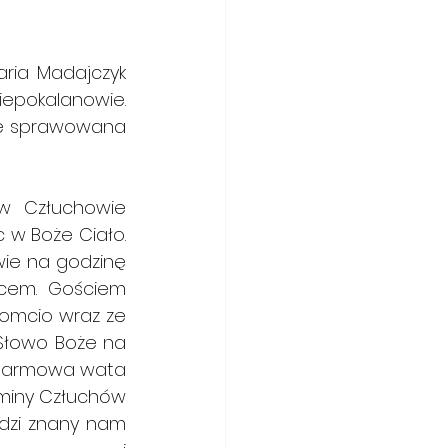
ria Madajczyk 
epokalanowie. 
zie sprawowana 
w Człuchowie 
 w Boże Ciało. 
ie na godzinę 
cem. Gościem 
omcio wraz ze 
Słowo Boże na 
armowa wata 
miny Człuchów 
dzi znany nam 