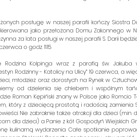
żonych posługę w naszej parafii kończy Siostra Da
 skierowana jako przełożona Domu Zakonnego w Ni
czynna za lata posługi w naszej parafii S. Darii będ
zerwca o godz. 11.15.
e Rodzina Kolpinga wraz z parafią św. Jakuba 
styn Rodzinny - Katolicy na Ulicy” 19 czerwca, a więc
eci, młodzież oraz dorosłych na Rynek w Człuchow
zniemy od dzielenia się chlebem i wspólnym tań
dzie Roman Kępiński znany w Polsce jako Romcio T
, który z dziecięcą prostotą i radością zamienia 
eści. Nie zabraknie także atrakcji dla dzi
eci (
m.in
. 
d
orn dla dzieci) a Panie z kół Gospodyń Wiejskich G
onę kulinarną wydarzenia. Całe spotkanie poprowa