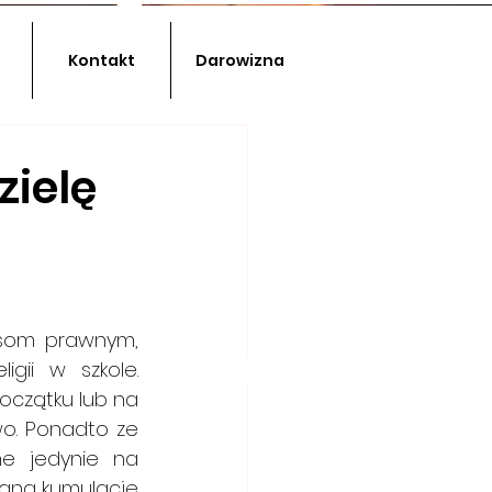
Kontakt
Darowizna
zielę
som prawnym, 
                 
czątku lub na 
wo. Ponadto ze 
 jedynie na 
waną kumulację 