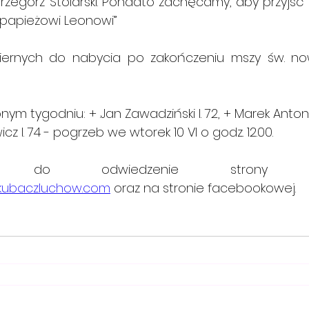
zegorz Stolarski. Ponadto zachęcamy, aby przyjść       
ę papieżowi Leonowi”
ernych do nabycia po zakończeniu mszy św. n
nym tygodniu: + .Jan Zawadziński l. 72, + Marek Antono
cz l. 74 - pogrzeb we wtorek 10 VI o godz. 12.00.
kubaczluchow.com
 oraz na stronie facebookowej.