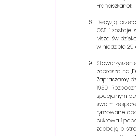
Franciszkanek.
Decyzją przeło
OSF i zostaje
Msza św. dzięk
w niedzielę 29 c
Stowarzyszeni
zaprasza na „Fe
Zapraszamy dzi
16.30. Rozpoc
specjalnym bę
swoim zespołem
rymowane opowi
cukrowa i popc
zadbają o str