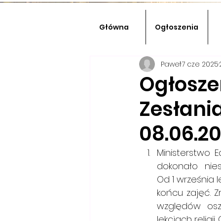
Główna
Ogłoszenia
Paweł
7 cze 2025
Ogłoszen
Zesłani
08.06.20
Ministerstwo 
dokonało niespra
Od 1 września 
końcu zajęć. Z
względów osz
lekcjach religi