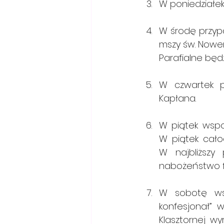
W poniedziałek
W środę przyp
mszy św. Nowen
Parafialne będ
W czwartek p
Kapłana.
W piątek wspomni
W piątek całod
W najbliższy
nabożeństwo f
W sobotę wsp
konfesjonał” w
Klasztornej wy