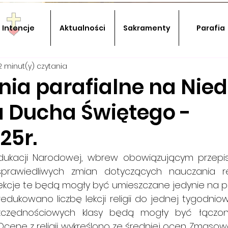
Intencje
Aktualności
Sakramenty
Parafia
2 minut(y) czytania
ia parafialne na Nied
a Ducha Świętego -
25r.
Edukacji Narodowej, wbrew obowiązującym przepi
wiedliwych zmian dotyczących nauczania religii w szkole.   
lekcje te będą mogły być umieszczane jedynie na po
redukowano liczbę lekcji religii do jednej tygodnio
czędnościowych klasy będą mogły być łączone
i. Ocenę z religii wykreślono ze średniej ocen. Zmaso