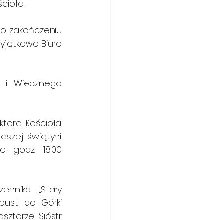
cioła.
o zakończeniu 
jątkowo Biuro 
 i Wiecznego 
.                
świątyni.      
 godz. 18.00 
nika. „Stały 
pust do Górki 
sztorze Sióstr 