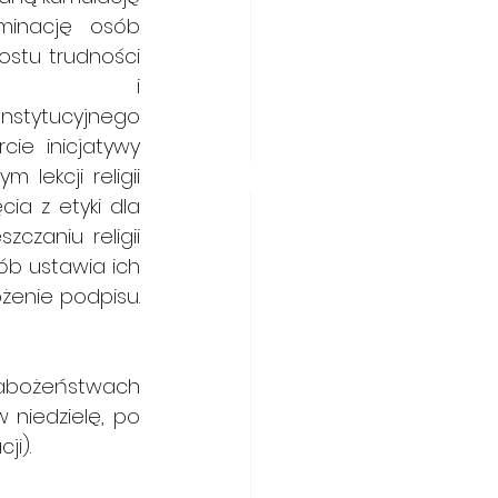
minację osób 
ostu trudności 
              i 
                  
ie inicjatywy 
                 
cia z etyki dla 
czaniu religii 
ób ustawia ich 
żenie podpisu. 
żeństwach 
niedzielę, po 
ji).