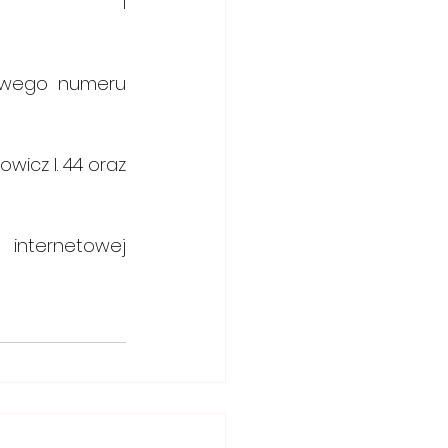
              i 
owego numeru 
wicz l. 44 oraz 
Zachęcamy do odwiedzenie strony internetowej 