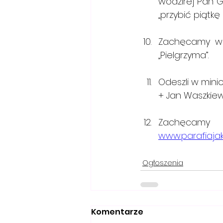
wodzirej Pan Gr
„przybić piątk
Zachęcamy wi
„Pielgrzyma”.
Odeszli w minio
+ Jan Waszkiewi
www.parafiaja
Ogłoszenia
Komentarze