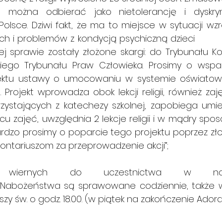
ań można odbierać jako nietolerancję i dyskry
olsce. Dziwi fakt, że ma to miejsce w sytuacji wzr
 problemów z kondycją psychiczną dzieci               
sprawie zostały złożone skargi: do Trybunału Konstytucyjnego
kiego Trybunału Praw Człowieka. Prosimy o wsparc
ustawy o umocowaniu w systemie oświatowym lekcji religii   
e. Projekt wprowadza obok lekcji religii, również zaję
zystających z katechezy szkolnej, zapobiega umiesz
cu zajęć, uwzględnia 2 lekcje religii i w mądry spos
ardzo prosimy o poparcie tego projektu poprzez zło
ontariuszom za przeprowadzenie akcji”;
 wiernych do uczestnictwa w nabo
Nabożeństwa są sprawowane codziennie, także w 
y św. o godz. 18.00. (w piątek na zakończenie Adorac