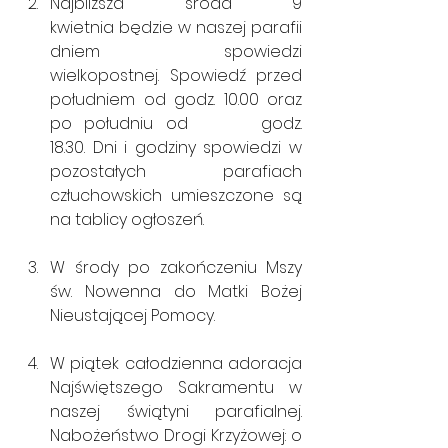
Najbliższa środa 9 
kwietnia będzie w naszej parafii 
dniem spowiedzi 
wielkopostnej. Spowiedź przed 
południem od godz. 10.00 oraz 
po południu od      godz. 
18.30. Dni i godziny spowiedzi w 
pozostałych parafiach 
człuchowskich umieszczone są 
na tablicy ogłoszeń.
W środy po zakończeniu Mszy 
św. Nowenna do Matki Bożej 
Nieustającej Pomocy. 
W piątek całodzienna adoracja 
Najświętszego Sakramentu w 
naszej świątyni parafialnej. 
Nabożeństwo Drogi Krzyżowej: o 