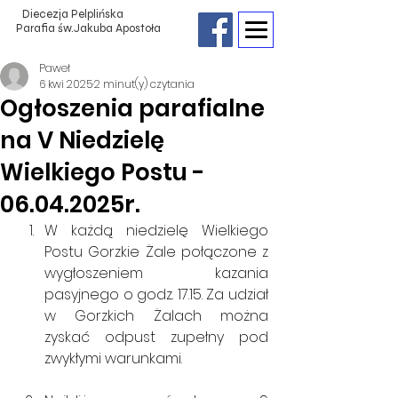
Diecezja Pelplińska
Parafia św.Jakuba Apostoła
Paweł
6 kwi 2025
2 minut(y) czytania
Ogłoszenia parafialne
na V Niedzielę
Wielkiego Postu -
06.04.2025r.
W każdą niedzielę Wielkiego 
Postu Gorzkie Żale połączone z 
wygłoszeniem kazania 
pasyjnego o godz. 17.15. Za udział 
w Gorzkich Żalach można 
zyskać odpust zupełny pod 
zwykłymi warunkami.