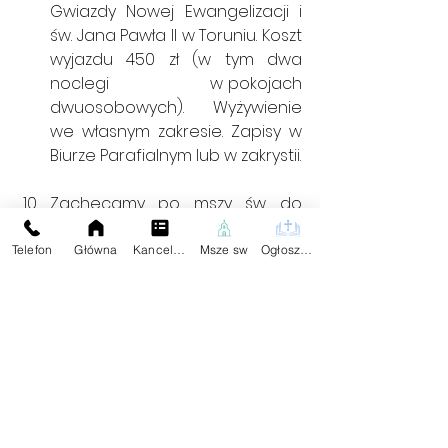
Gwiazdy Nowej Ewangelizacji i 
św. Jana Pawła II w Toruniu. Koszt 
wyjazdu 450 zł (w tym dwa 
noclegi                   w pokojach 
dwuosobowych). Wyżywienie 
we własnym zakresie. Zapisy w 
Biurze Parafialnym lub w zakrystii.
Zachęcamy po mszy św. do 
wzięcia przy wyjściu z kościoła 
za dobrowolną ofiarę książki „ 
Telefon
Główna
Kancelaria
Msze sw
Ogłoszenia
Nauka Kościoła a Świadkowie 
Jehowy”.
Odeszli w minionym tygodniu.: + 
Henryk Goroś l. 71.
Zachęcamy do odwiedzenia 
strony naszej parafii 
www.parafiajakubaczluchow.co