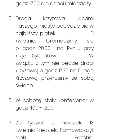
godz. 17.00 dla dzieci i młodzieży.
Droga krzyżowa ulicami 
naszego miasta odbędzie się w 
najbliższy piątek               11 
kwietnia. Gromadzimy się 
o godz. 20.00  na Rynku przy 
krzyżu Sybiraków.             W 
związku z tym nie będzie drogi 
krzyżowej o godz. 17.30. na Drogę 
Krzyżową przynosimy ze sobą 
świece.
W sobotę stały konfesjonał w 
godz. 11.00 - 12.00.
Za tydzień w niedzielę 13 
kwietnia Niedziela Palmowa, czyli 
Męki Pańskiej. 