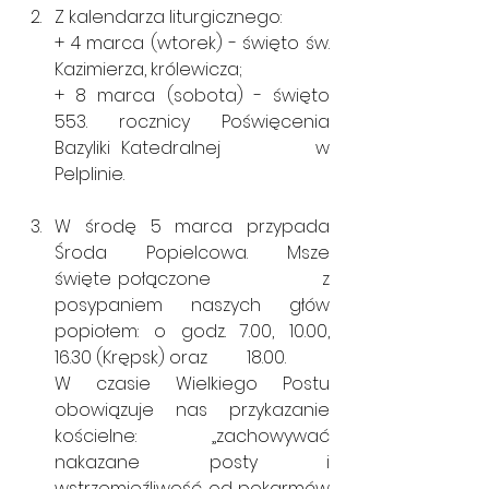
Z kalendarza liturgicznego:
+ 4 marca (wtorek) - święto św. 
Kazimierza, królewicza;
+ 8 marca (sobota) - święto 
553. rocznicy Poświęcenia 
Bazyliki Katedralnej         w 
Pelplinie. 
W środę 5 marca przypada 
Środa Popielcowa. Msze 
święte połączone                  z 
posypaniem naszych głów 
popiołem: o godz. 7.00, 10.00, 
16.30 (Krępsk) oraz         18.00.
W czasie Wielkiego Postu 
obowiązuje nas przykazanie 
kościelne: „zachowywać 
nakazane posty i 
wstrzemięźliwość od pokarmów 