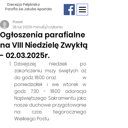
Diecezja Pelplińska
Parafia św.Jakuba Apostoła
Paweł
28 lut 2025
1 minut(y) czytania
Ogłoszenia parafialne
na VIII Niedzielę Zwykłą
- 02.03.2025r.
Dzisiejszej niedzieli po 
zakończeniu mszy świętych aż 
do godz. 18.00 oraz                      w 
poniedziałek i we wtorek w 
godz. 7.30 - 18.00 adoracja 
Najświętszego Sakramentu jako 
nasze duchowe przygotowanie 
na czas tegorocznego 
Wielkiego Postu.