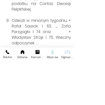
podatku na Caritas Diecezji 
Pelplińskiej.
Odeszli w minionym tygodniu: + 
Rafał Sawicki l. 63, _ Zofia 
Parzyjagła l. 74 oraz       + 
Władysław Strojk l. 75. Wieczny 
odpoczynek . . .
Zachęcamy do odwiedzenia 
Telefon
Główna
Kancelaria
Msze sw
Ogłoszenia
strony internetowej naszej 
parafii oraz na portalu 
facebookowym.
Ogłoszenia
Komentarze