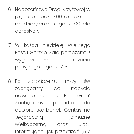
Nabożeństwa Drogi Krzyżowej: w 
piątek o godz.. 17.00 dla dzieci i 
młodzieży oraz    o godz. 17.30 dla 
dorosłych.
W każdą niedzielę Wielkiego 
Postu Gorzkie Żale połączone z 
wygłoszeniem kazania 
pasyjnego o godz. 17.15.
Po zakończeniu mszy św. 
zachęcamy do nabycia 
nowego numeru „Pielgrzyma”. 
Zachęcamy ponadto do 
odbioru skarbonek Caritas na 
tegoroczną jałmużnę 
wielkopostną oraz ulotki 
informującej, jak przekazać 1,5 % 