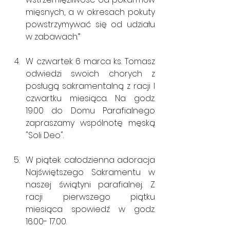
mięsnych, a w okresach pokuty 
powstrzymywać się od udziału 
w zabawach.”
W czwartek 6 marca ks. Tomasz 
odwiedzi swoich chorych z 
posługą sakramentalną z racji I 
czwartku miesiąca. Na godz. 
19.00 do Domu Parafialnego 
zapraszamy wspólnotę męską 
"Soli Deo".
W piątek całodzienna adoracja 
Najświętszego Sakramentu w 
naszej świątyni parafialnej. Z 
racji pierwszego piątku 
miesiąca spowiedź w godz. 
16.00- 17.00. 