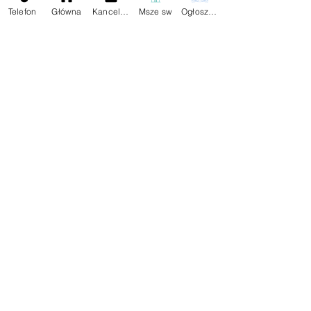
Telefon
Główna
Kancelaria
Msze sw
Ogłoszenia
Ogłoszenia
Aktualności
Komentarze
Napisz komentarz...