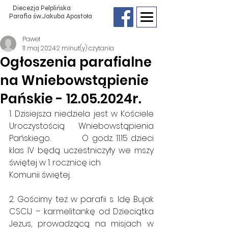
Diecezja Pelplińska
Parafia św.Jakuba Apostoła
Paweł
11 maj 2024
2 minut(y) czytania
Ogłoszenia parafialne
na Wniebowstąpienie
Pańskie - 12.05.2024r.
1. Dzisiejsza niedziela jest w Kościele 
Uroczystością Wniebowstąpienia 
Pańskiego.          O godz. 11.15 dzieci 
klas IV będą uczestniczyły we mszy 
świętej w 1. rocznicę ich  
Komunii świętej.
2. Gościmy też w parafii s. Idę Bujak 
CSCIJ – karmelitankę od Dzieciątka 
Jezus, prowadzącą na misjach w 