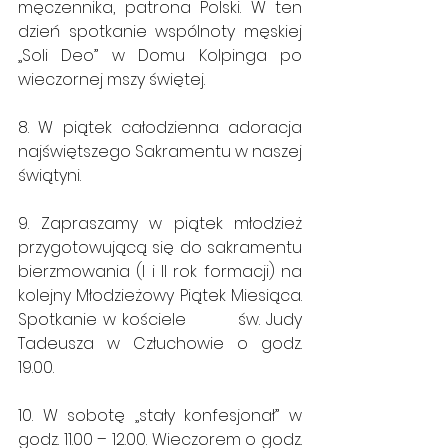
męczennika, patrona Polski. W ten 
dzień spotkanie wspólnoty męskiej 
„Soli Deo” w Domu Kolpinga po 
wieczornej mszy świętej.
8. W piątek całodzienna adoracja 
najświętszego Sakramentu w naszej 
świątyni.
9. Zapraszamy w piątek młodzież 
przygotowującą się do sakramentu 
bierzmowania (I i II rok formacji) na 
kolejny Młodzieżowy Piątek Miesiąca. 
Spotkanie w kościele         św. Judy 
Tadeusza w Człuchowie o godz. 
19.00.
10. W sobotę „stały konfesjonał” w 
godz. 11.00 – 12.00. Wieczorem o godz. 