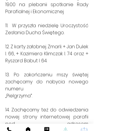
19.00 na plebanii spotkanie Rady 
Parafialnej i Ekonomicznej.
11.  W przyszła niedzielę Uroczystość 
Zesłania Ducha Świętego.
12. Z karty żałobnej. Zmarli: + Jan Dulek 
l. 66, + Kazimiera Klimczak l. 74 oraz + 
Ryszard Babut l .64.
13. Po zakończeniu mszy świętej 
zachęcamy do nabycia nowego 
numeru 
„Pielgrzyma”.
14. Zachęcamy też do odwiedzenia 
nowej strony internetowej parafii 
pod adresem 
www.parafiajakubaczluchow.com
.