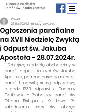
Diecezja Pelplińska
Parafia św.Jakuba Apostoła
Paweł
28 lip 2024
2 minut(y) czytania
Ogłoszenia parafialne
na XVII Niedzielę Zwykłą
i Odpust św. Jakuba
Apostoła - 28.07.2024r.
1. Dzisiejszą niedzielę obchodzimy w 
parafii odpust ku czci św. Jakuba 
Apostoła, patrona naszego miasta i 
parafii. Uroczystą sumę odpustową 
o godz. 12.30 odprawi ks. Tadeusz 
Galikowski - Proboszcz parafii św. 
Ottona Biskupa z Kostkowa. Po 
zakończeniu mszy św. obrzęd 