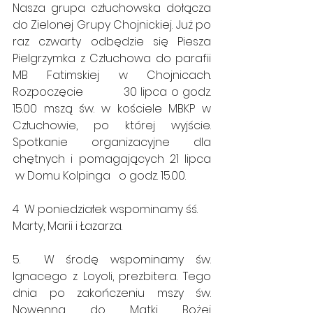
Nasza grupa człuchowska dołącza 
do Zielonej Grupy Chojnickiej. Już po 
raz czwarty odbędzie się Piesza 
Pielgrzymka z Człuchowa do parafii 
MB Fatimskiej w Chojnicach. 
Rozpoczęcie           30 lipca o godz. 
15.00 mszą św. w kościele MBKP w 
Człuchowie, po której wyjście. 
Spotkanie organizacyjne dla 
chętnych i pomagających 21 lipca 
 w Domu Kolpinga   o godz. 15.00. 
4  W poniedziałek wspominamy śś. 
Marty, Marii i Łazarza.
5.  W środę wspominamy św. 
Ignacego z Loyoli, prezbitera. Tego 
dnia po zakończeniu mszy św. 
Nowenna do Matki Bożej 