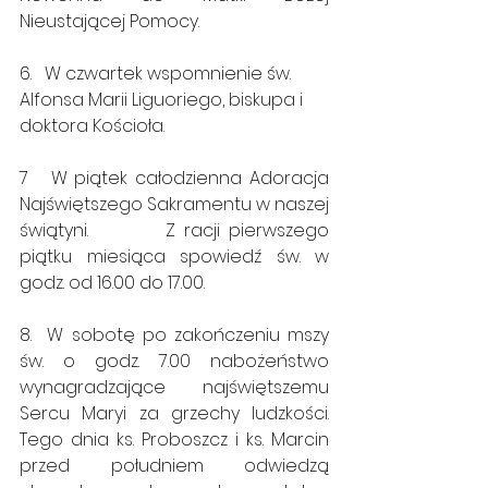
Nieustającej Pomocy.  
6.   W czwartek wspomnienie św. 
Alfonsa Marii Liguoriego, biskupa i 
doktora Kościoła.
7   W piątek całodzienna Adoracja 
Najświętszego Sakramentu w naszej 
świątyni.         Z racji pierwszego 
piątku miesiąca spowiedź św. w 
godz. od 16.00 do 17.00.
8.  W sobotę po zakończeniu mszy 
św. o godz. 7.00 nabożeństwo 
wynagradzające najświętszemu 
Sercu Maryi za grzechy ludzkości. 
Tego dnia ks. Proboszcz i ks. Marcin 
przed południem odwiedzą 