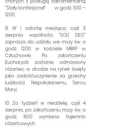
chorych z posługą sakramentalną. 
"Stały konfesjonał”      w godz. 11.00 – 
12.00. 
9. W I sobotę miesiąca, czyli 3 
sierpnia wspólnota "SOLI DEO" 
zaprasza do udziału we mszy św. o 
godz. 12.00 w kościele MBKP w 
Człuchowie. Po zakończeniu 
Eucharystii zostanie odmówiony 
różaniec w drodze na rynek święty 
jako zadośćuczynienie za grzechy 
ludzkości Niepokalanemu Sercu 
Maryi
.
10. Za tydzień w niedzielę, czyli 4 
sierpnia, po zakończeniu mszy św. o 
godz. 8.00 wymiana tajemnic 
różańcowych.