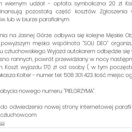
 wiernym udział - opłata symboliczna 20 zł. Ks
inansują pozostałą część kosztów. Zgłoszenia w
w. lub w biurze parafialnym.
nia na Jasnej Górze odbywa się kolejne Męskie Obl
 powyższym męska wspólnota "SOLI DEO" organizu
u człuchowskiego. Wyjazd autokarem odbędzie się w
no rannych, powrót przewidziany w nocy następn
m. Koszt wyjazdu 170 zł od osoby ( w tym poczęstu
Łukasza Kolter - numer tel.: 508 301 423. Ilość miejsc 
abycia nowego numeru "PIELGRZYMA".
aczluchow.com
.
ści