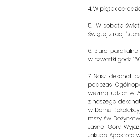
4. W piątek całodzi
5.  W sobotę święt
świętej z racji "stał
6. Biuro parafialne
w czwartki godz. 16.
7. Nasz dekanat c
podczas Ogólnopols
wezmą udział w Apel
z naszego dekanat
w Domu Rekolekcyj
mszy św. Dożynkowe
Jasnej Góry. Wyjazd
Jakuba Apostoła w C