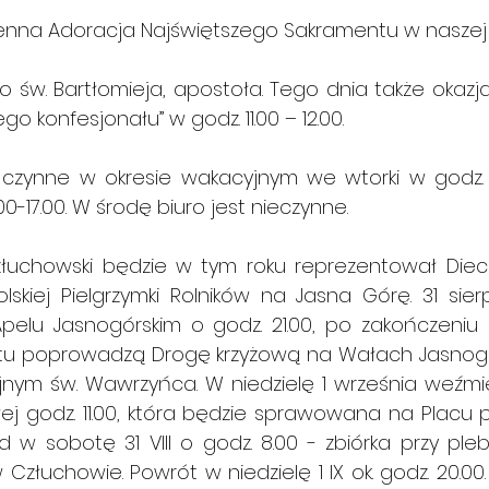
enna Adoracja Najświętszego Sakramentu w naszej świą
o św. Bartłomieja, apostoła. Tego dnia także okazj
ego konfesjonału” w godz. 11.00 – 12.00. 
 czynne w okresie wakacyjnym we wtorki w godz. 10.00-1
00-17.00. W środę biuro jest nieczynne.
złuchowski będzie w tym roku reprezentował Diecez
kiej Pielgrzymki Rolników na Jasna Górę. 31 sierpn
u Jasnogórskim o godz. 21.00, po zakończeniu którego
u poprowadzą Drogę krzyżową na Wałach Jasnogór
nym św. Wawrzyńca. W niedzielę 1 września weźmi
j godz. 11.00, która będzie sprawowana na Placu p
 w sobotę 31 VIII o godz. 8.00 - zbiórka przy pleban
złuchowie. Powrót w niedzielę 1 IX ok. godz. 20.00.