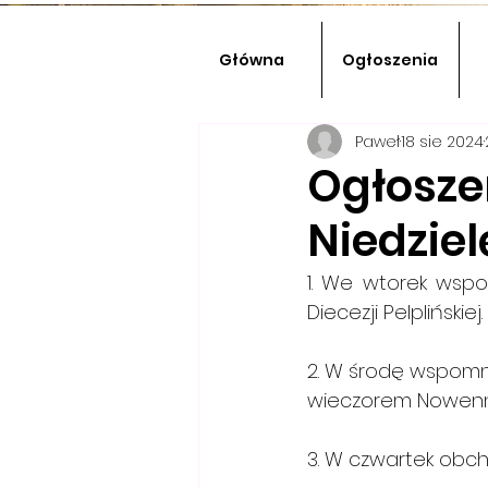
Główna
Ogłoszenia
Paweł
18 sie 2024
Ogłosze
Niedziel
1. We wtorek wspo
Diecezji Pelplińskiej.
2. W środę wspomnien
wieczorem Nowennę
3. W czwartek obch