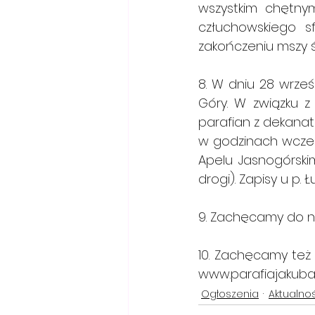
wszystkim chętnym
człuchowskiego sf
zakończeniu mszy ś
8. W dniu 28 wrześ
Góry. W związku z
parafian z dekanat
w godzinach wczes
Apelu Jasnogórski
drogi). Zapisy u p. 
9. Zachęcamy do n
www.parafiajakub
Ogłoszenia
Aktualno