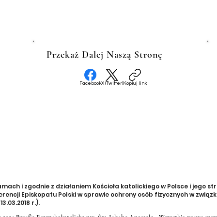
Przekaż Dalej Naszą Stronę
Facebook
X (Twitter)
Kopiuj link
ch i zgodnie z działaniem Kościoła katolickiego w Polsce i jego str
rencji Episkopatu Polski w sprawie ochrony osób fizycznych w zwią
3.03.2018 r.).