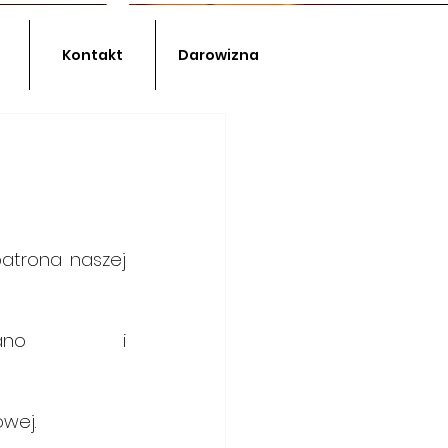
Kontakt
Darowizna
atrona naszej 
              i 
wej.