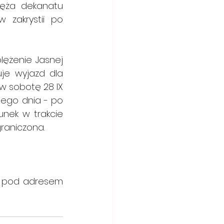
ięża dekanatu 
 zakrystii po 
ężenie Jasnej 
je wyjazd dla 
 sobotę 28 IX 
ego dnia - po 
nek w trakcie 
ograniczona.
10. Zachęcamy też do odwiedzenia nowej strony internetowej parafii pod adresem 