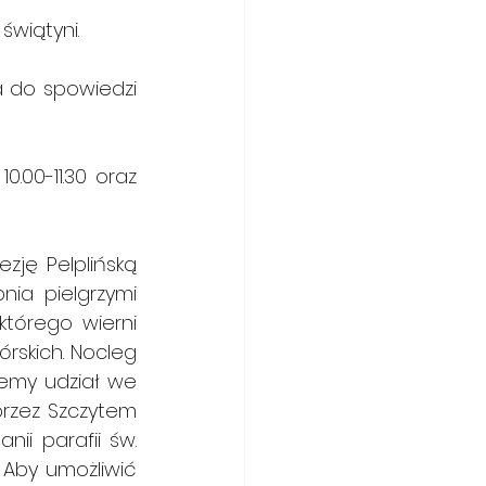
tyni.         
a do spowiedzi 
1.30 oraz      
ję Pelplińską 
ia pielgrzymi 
 wierni        
skich. Nocleg 
emy udział we 
rzez Szczytem 
ii parafii św. 
 Aby umożliwić 