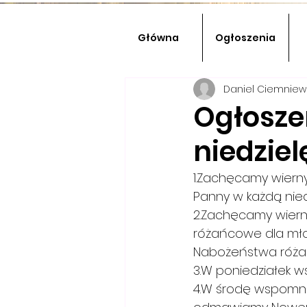
Główna
Ogłoszenia
Daniel Ciemniew
Ogłosze
niedziel
1.Zachęcamy wiern
Panny w każdą niedzi
2.Zachęcamy wier
różańcowe dla młodz
Nabożeństwa różańc
3.W poniedziałek w
4.W środę wspomnie