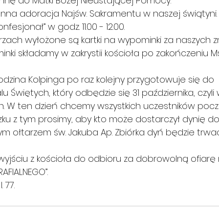
 do Matki Bożej Nieustającej Pomocy.
enna adoracja Najśw. Sakramentu w naszej świątyni.
nfesjonał” w godz. 11.00 - 12.00.
rzach wyłożone są kartki na wypominki za naszych z
ki składamy w zakrystii kościoła po zakończeniu Ms
odzina Kolpinga po raz kolejny przygotowuje się do 
 Świętych, który odbędzie się 31 października, czyli
ch. W ten dzień chcemy wszystkich uczestników poc
zku z tym prosimy, aby kto może dostarczył dynię do 
ym ołtarzem św. Jakuba Ap. Zbiórka dyń będzie trwa
yjściu z kościoła do odbioru za dobrowolną ofiarę
AFIALNEGO”.
. 77.