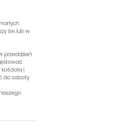
marłych. 
zy św. lub w 
 w przeddzień 
zęstować 
kościoła i 
ć do soboty 
 naszego 