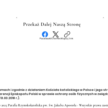
Przekaż Dalej Naszą Stronę
Facebook
X (Twitter)
Kopiuj link
ch i zgodnie z działaniem Kościoła katolickiego w Polsce i jego str
rencji Episkopatu Polski w sprawie ochrony osób fizycznych w zwią
3.03.2018 r.).
 2025 Parafia Rzymskokatolicka pw. Św. Jakuba Apostoła - Wszystkie prawa zast