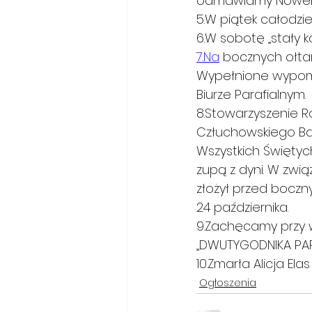
odmawiamy Nowennę
5.W piątek całodzi
6.W sobotę „stały ko
7.Na
 bocznych ołta
Wypełnione wypomin
Biurze Parafialnym.
8.Stowarzyszenie R
Człuchowskiego Balu
Wszystkich Święty
zupą z dyni. W zwią
złożył przed boczn
24 października.
9.Zachęcamy przy w
„DWUTYGODNIKA PAR
10.Zmarła Alicja Elas l
Ogłoszenia