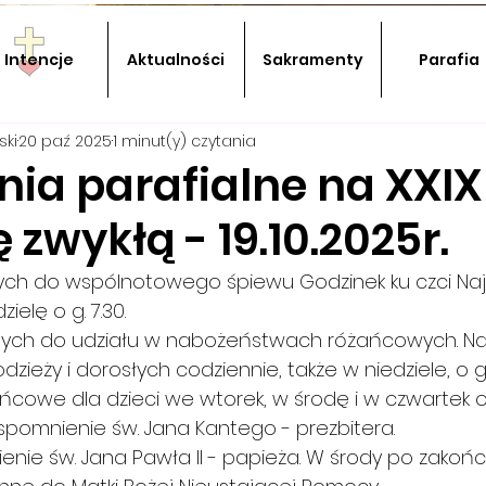
Intencje
Aktualności
Sakramenty
Parafia
ski
20 paź 2025
1 minut(y) czytania
nia parafialne na XXIX
ę zwykłą - 19.10.2025r.
ych do wspólnotowego śpiewu Godzinek ku czci Najś
elę o g. 7.30.
nych do udziału w nabożeństwach różańcowych. N
ieży i dorosłych codziennie, także w niedziele, o g. 1
owe dla dzieci we wtorek, w środę i w czwartek o g.
spomnienie św. Jana Kantego - prezbitera.
nie św. Jana Pawła II - papieża. W środy po zakońc