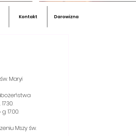
Kontakt
Darowizna
w. Maryi 
abożeństwa 
7.30. 
 17.00.
zeniu Mszy św. 