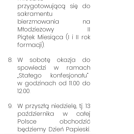
przygotowującą się do 
sakramentu 
bierzmowania na 
Młodzieżowy         II 
Piątek Miesiąca (I i II rok 
formacji).
W sobotę okazja do 
spowiedzi w ramach 
„
Stałego konfesjonału
”
w godzinach od 11.00 do 
12.00.
W przyszłą niedzielę, tj. 13 
października w całej 
Polsce obchodzić 
będziemy Dzień Papieski. 