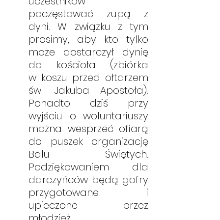
uczestników 
poczęstować zupą z 
dyni. W związku z tym 
prosimy, aby kto tylko 
może dostarczył dynię  
do kościoła (zbiórka           
w koszu przed ołtarzem 
św. Jakuba Apostoła). 
Ponadto dziś przy 
wyjściu o woluntariuszy 
można wesprzeć ofiarą 
do puszek organizację 
Balu Świętych. 
Podziękowaniem dla 
darczyńców będą gofry 
przygotowane    i 
upieczone przez 
młodzież. 