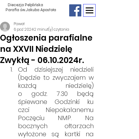
Diecezja Pelplińska
Parafia św.Jakuba Apostoła
Paweł
6 paź 2024
2 minut(y) czytania
Ogłoszenia parafialne
na XXVII Niedzielę
Zwykłą - 06.10.2024r.
Od dzisiejszej niedzieli 
(będzie to zwyczajem w 
każdą niedzielę)                
o godz. 7.30 będą 
śpiewane Godzinki ku 
czci Niepokalanemu 
Poczęciu NMP. Na 
bocznych ołtarzach 
wyłożone są kartki na 