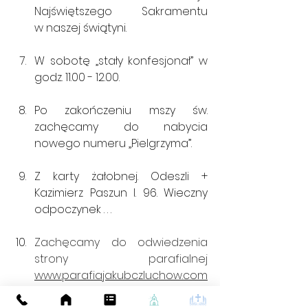
Najświętszego Sakramentu                       
w naszej świątyni.
W sobotę „stały konfesjonał” w 
godz. 11.00 - 12.00.
Po zakończeniu mszy św. 
zachęcamy do nabycia 
nowego numeru „Pielgrzyma”.
Z karty żałobnej. Odeszli + 
Kazimierz Paszun l. 96. Wieczny 
odpoczynek . . .
Zachęcamy do odwiedzenia 
strony parafialnej 
www.parafiajakubczluchow.com
 oraz strony facebookowej.