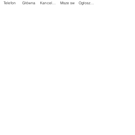
Ogłoszenia
Telefon
Główna
Kancelaria
Msze sw
Ogłoszenia
Komentarze
Napisz komentarz...
Na skróty:
Kontakt z Parafią:
Plebania
Aktualności
Dane Kontaktowe:
Ogłoszenia
tel.59
834 25 04
Darowizna
Znajdziesz Nas:
Wspólnoty
Kontakt