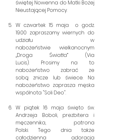
świętej. Nowenna do Matki Bożej 
Nieustającej Pomocy.
W czwartek 15 maja  o godz. 
19.00 zapraszamy wiernych do 
udziału                                 w 
nabożeństwie wielkanocnym 
„Droga Światła” (Via 
Lucis). Prosimy na to 
nabożeństwo zabrać ze 
sobą znicze lub świece. Na 
nabożeństwo zaprasza męska 
wspólnota "Soli Deo".
W piątek 16 maja święto św. 
Andrzeja Boboli, prezbitera i 
męczennika, patrona 
Polski. Tego dnia także 
całodzienna adoracja 