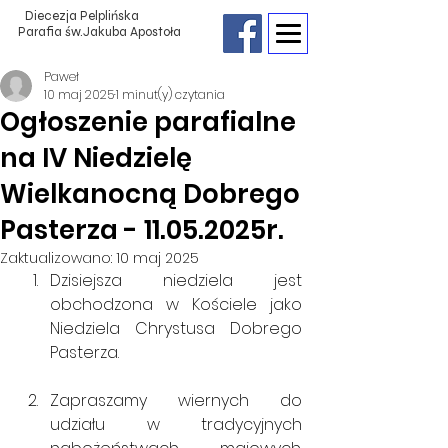
Diecezja Pelplińska
Parafia św.Jakuba Apostoła
Paweł
10 maj 2025
1 minut(y) czytania
Ogłoszenie parafialne
na IV Niedzielę
Wielkanocną Dobrego
Pasterza - 11.05.2025r.
Zaktualizowano:
10 maj 2025
Dzisiejsza niedziela jest 
obchodzona w Kościele jako 
Niedziela Chrystusa Dobrego 
Pasterza.
Zapraszamy wiernych do 
udziału w tradycyjnych 