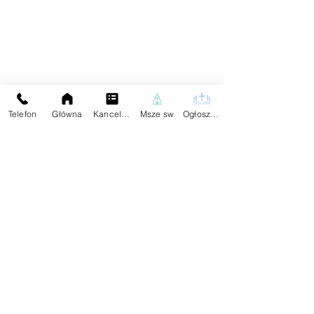
Telefon
Główna
Kancelaria
Msze sw
Ogłoszenia
Galeria
Aktualności
Komentarze
Napisz komentarz...