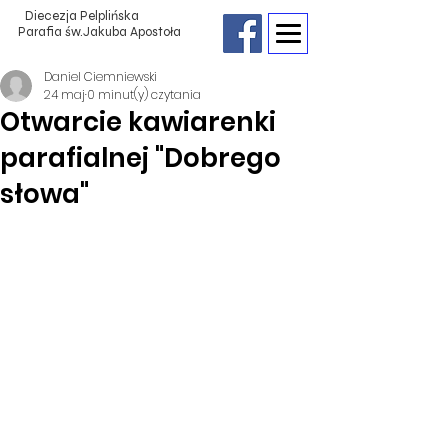
Diecezja Pelplińska
Parafia św.Jakuba Apostoła
Daniel Ciemniewski
24 maj
0 minut(y) czytania
Otwarcie kawiarenki
parafialnej "Dobrego
słowa"