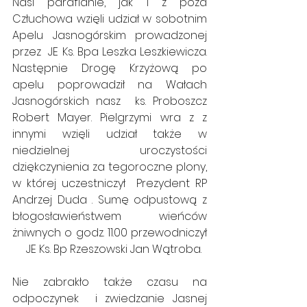
Nasi parafianie, jak i z poza 
Człuchowa wzięli udział w sobotnim 
Apelu Jasnogórskim prowadzonej 
przez  JE Ks. Bpa Leszka Leszkiewicza. 
Następnie Drogę Krzyżową po 
apelu poprowadził na Wałach 
Jasnogórskich nasz  ks. Proboszcz 
Robert Mayer. Pielgrzymi wra z z 
innymi wzięli udział także w 
niedzielnej uroczystości 
dziękczynienia za tegoroczne plony, 
w której uczestniczył  Prezydent RP 
Andrzej Duda . Sumę odpustową z 
błogosławieństwem  wieńców 
żniwnych o godz. 11.00 przewodniczył 
     JE Ks. Bp Rzeszowski Jan Wątroba.
Nie zabrakło także czasu na 
odpoczynek  i zwiedzanie Jasnej 