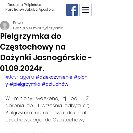
Diecezja Pelplińska
Parafia św.Jakuba Apostoła
Paweł
1 wrz 2024
1 minut(y) czytania
Pielgrzymka do
Częstochowy na
Dożynki Jasnogórskie -
01.09.2024r.
#Jasnagóra
#dziękczynienie
#plon
y
#pielgrzymka
#człuchów
W miniony weekend, tj. od  31 
sierpnia do  1 września odbyła się 
Pielgrzymka autokarowa dekanatu 
człuchowskiego  do Częstochowy .