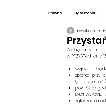
Główna
Ogłoszenia
Paweł
4 cze 2025
Przysta
Zachęcamy młodzież
w PRZYSTANI  dnia 1
wyjazd odbędzie
zbiórka przy pa
(ul. Kościelna 2)
powrót ok. godz
loszt wyjazdu 10
zgłoszenia i od