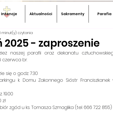
Intencje
Aktualności
Sakramenty
Parafia
1 minut(y) czytania
ń 2025 - zaproszenie
 naszej parafii oraz dekanatu człuchowskiego do ud
6 czerwca br. 
 się o godz. 7.30 
rkingu k. Domu Zakonnego Sióstr Franciszkanek w Człuch
 
. 19.00 
 zł
biór zgód u ks. Tomasza Szmaglika (tel. 666 722 855)