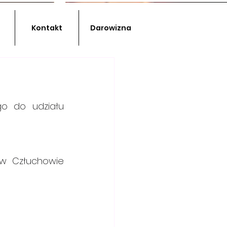
Kontakt
Darowizna
ziału          
owie            