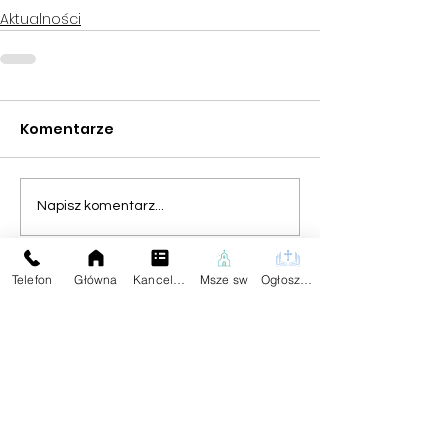
Aktualności
Komentarze
Napisz komentarz...
Telefon
Główna
Kancelaria
Msze sw
Ogłoszenia
Na skróty:
Kontakt z Parafią:
Plebania
Aktualności
Dane Kontaktowe:
Ogłoszenia
tel.59
834 25 04
Darowizna
Znajdziesz Nas:
Wspólnoty
Kontakt