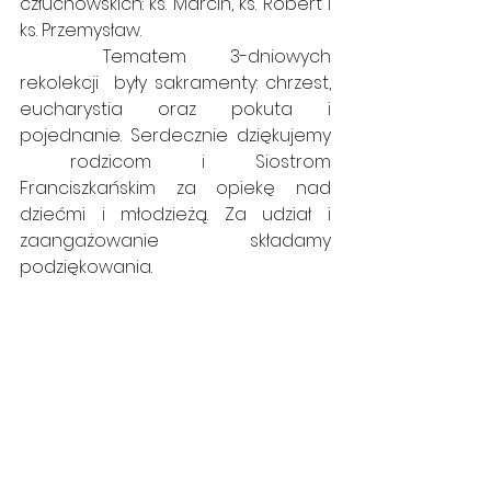
człuchowskich: ks. Marcin, ks. Robert i 
ks. Przemysław. 
	Tematem 3-dniowych 
rekolekcji  były sakramenty: chrzest, 
eucharystia oraz pokuta i 
pojednanie. Serdecznie dziękujemy 
 rodzicom i Siostrom 
Franciszkańskim za opiekę nad 
dziećmi i młodzieżą. Za udział i 
zaangażowanie składamy 
podziękowania.