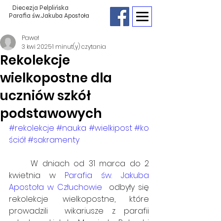
Diecezja Pelplińska
Parafia św.Jakuba Apostoła
Paweł
3 kwi 2025
1 minut(y) czytania
Rekolekcje
wielkopostne dla
uczniów szkół
podstawowych
#rekolekcje
#nauka
#wielkipost
#ko
ściół
#sakramenty
	W dniach od 31 marca do 2 
kwietnia w 
Parafia św. Jakuba 
Apostoła w Człuchowie
  odbyły się 
rekolekcje wielkopostne, które 
prowadzili  wikariusze z parafii 