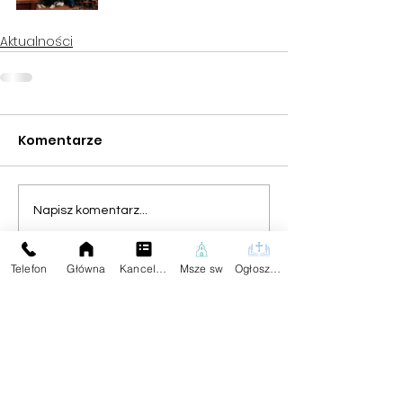
Aktualności
Komentarze
Napisz komentarz...
Telefon
Główna
Kancelaria
Msze sw
Ogłoszenia
Na skróty:
Kontakt z Parafią:
Plebania
Aktualności
Dane Kontaktowe:
Ogłoszenia
tel.59
834 25 04
Darowizna
Znajdziesz Nas:
Wspólnoty