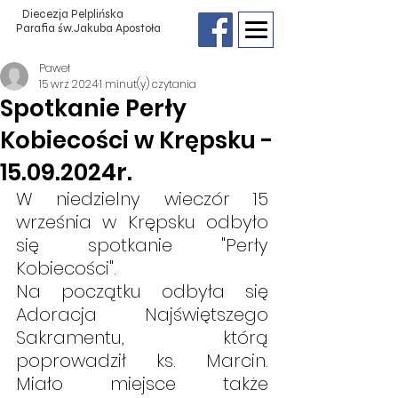
Diecezja Pelplińska
Parafia św.Jakuba Apostoła
Paweł
15 wrz 2024
1 minut(y) czytania
Spotkanie Perły
Kobiecości w Krępsku -
15.09.2024r.
W niedzielny wieczór 15 
września w Krępsku odbyło 
się spotkanie "Perły 
Kobiecości". 
Na początku odbyła się 
Adoracja Najświętszego 
Sakramentu, którą 
poprowadził ks. Marcin. 
Miało miejsce także 