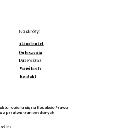
Na skróty:
Aktualności
Ogłoszenia
Darowizna
Wspólnoty
Kontakt
uktur opiera się na Kodeksie Prawa
zku z przetwarzaniem danych
rzeżone.