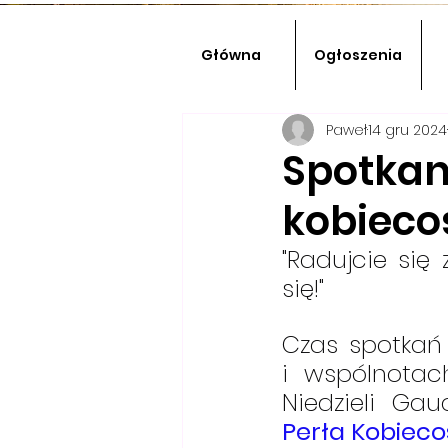
Główna
Ogłoszenia
Paweł
14 gru 2024
Spotkani
kobiecoś
"Radujcie się
się!"  
Czas spotkań wigi
i wspólnotach
Perła Kobieco