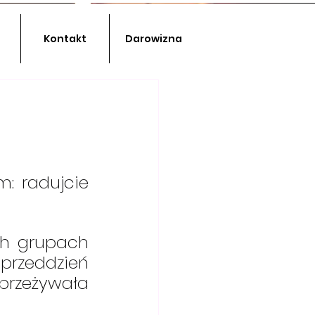
Kontakt
Darowizna
: radujcie 
              
rzeddzień 
Niedzieli Gaudete (III Adwentu) swoje spotkanie przeżywała 