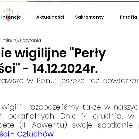
Intencje
Aktualności
Sakramenty
Parafia
1 minut(y) czytania
e wigilijne "Perły
ci" - 14.12.2024r.
 zawsze w Panu; jeszcze raz powtarzam
lii  rozpoczęliśmy także w naszych grupach      
 parafialnych. Dnia 14 grudnia, w p
ści - Człuchów