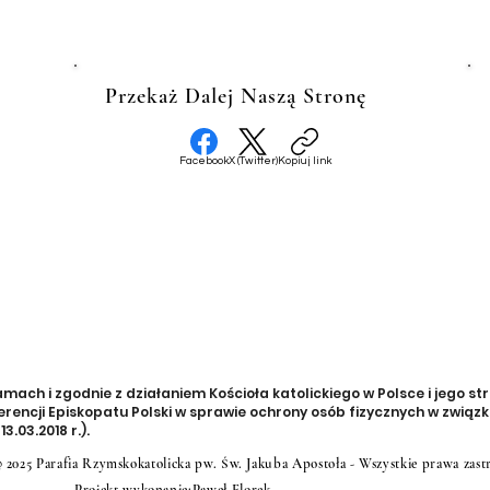
Przekaż Dalej Naszą Stronę
Facebook
X (Twitter)
Kopiuj link
ch i zgodnie z działaniem Kościoła katolickiego w Polsce i jego str
rencji Episkopatu Polski w sprawie ochrony osób fizycznych w zwią
3.03.2018 r.).
 2025 Parafia Rzymskokatolicka pw. Św. Jakuba Apostoła - Wszystkie prawa zast
880 054 957