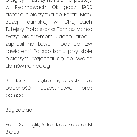
w Rychnowach. Ok. godz. 19.00 
dotarła pielgrzymka do 
Parafii Matki 
Bożej Fatimskiej w Chojnicach
. 
Tutejszy Proboszcz ks. Tomasz Mońko 
życzył pielgrzymom udanej drogi i 
zaprosił na kawę i lody do tzw. 
kawiarenki. Po spotkaniu przy stole 
pielgrzymi rozjechali się do swoich 
domów na nocleg. 
Serdecznie dziękujemy wszystkim za 
obecność, uczestnictwo oraz 
pomoc. 
Bóg zapłać  
Fot. T. Szmaglik, A. Jażdżewska oraz M. 
Biełus