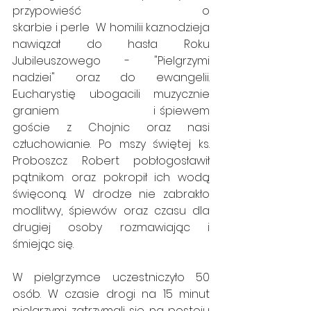
przypowieść                               o 
skarbie i perle  W homilii kaznodzieja 
nawiązał do hasła Roku 
Jubileuszowego - "Pielgrzymi 
nadziei" oraz do ewangelii. 
Eucharystię ubogacili muzycznie 
graniem                        i śpiewem 
goście z Chojnic oraz nasi 
człuchowianie. Po mszy świętej ks. 
Proboszcz Robert pobłogosławił 
pątnikom oraz pokropił ich wodą 
święconą. W drodze nie zabrakło 
modlitwy, śpiewów oraz czasu dla 
drugiej osoby rozmawiając i 
śmiejąc się. 
W pielgrzymce uczestniczyło 50 
osób. W czasie drogi na 15 minut 
pielgrzymi zatrzymali się na postoju 