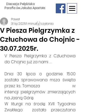
Diecezja Pelplińska
Parafia św.Jakuba Apostoła
Paweł
31 lip 2025
1 minut(y) czytania
V Piesza Pielgrzymka z
Człuchowa do Chojnic -
30.07.2025r.
V Piesza Pielgrzymka z Czluchowa 
do Chojnic już za nami . . .
Dnia 30 lipca o godzinie 15.00 
została sprawowana msza święta 
przez ks. Tomasza                   w 
intencji pielgrzymów zmierzających 
na Jasną Górę. 
W liturgii na środę XVII Tygodnia 
Zwykłego  została przeczytana 