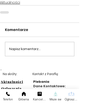
Aktualności
Komentarze
Napisz komentarz...
Na skróty:
Kontakt z Parafią:
Plebania
Aktualności
Dane Kontaktowe:
Ogłoszenia
tel.59
834 25 04
Darowizna
Telefon
Główna
Kancelaria
Msze sw
Ogłoszenia
Znajdziesz Nas:
Wspólnoty
Kontakt