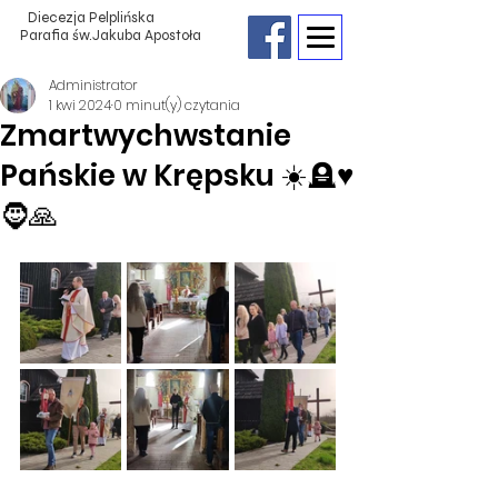
Diecezja Pelplińska
Parafia św.Jakuba Apostoła
Administrator
1 kwi 2024
0 minut(y) czytania
Zmartwychwstanie
Pańskie w Krępsku ☀️🪦♥️
🧔🙏