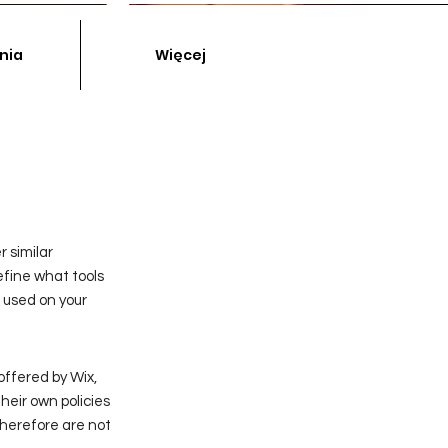
nia
Więcej
r similar
define what tools
e used on your
offered by Wix,
heir own policies
therefore are not