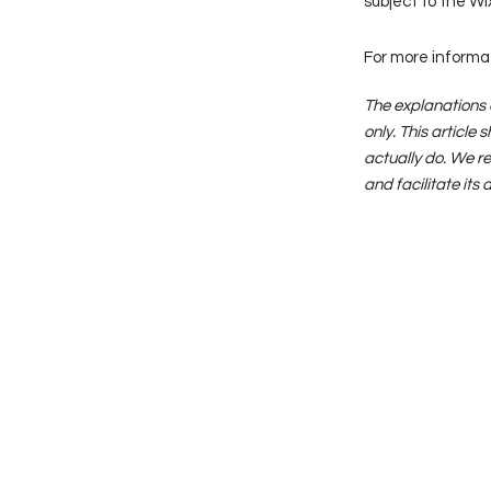
subject to the Wix
For more informat
The explanations 
only. This article
actually do. We r
and facilitate its