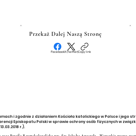
Przekaż Dalej Naszą Stronę
Facebook
X (Twitter)
Copy link
ch i zgodnie z działaniem Kościoła katolickiego w Polsce i jego str
rencji Episkopatu Polski w sprawie ochrony osób fizycznych w zwią
3.03.2018 r.).