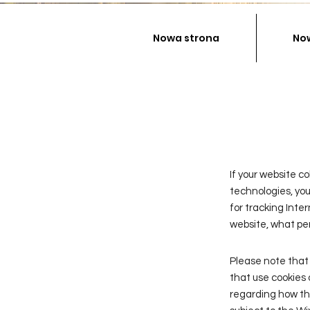
Nowa strona
No
If your website c
technologies, you
for tracking Inter
website, what per
Please note that 
that use cookies 
regarding how the