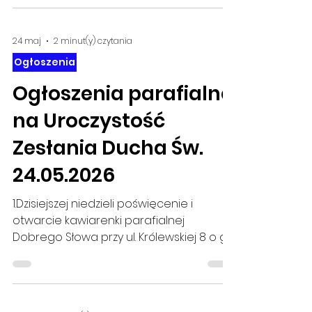
24 maj
2 minut(y) czytania
Ogłoszenia
Ogłoszenia parafialne
na Uroczystość
Zesłania Ducha Św.
24.05.2026
1.Dzisiejszej niedzieli poświęcenie i
otwarcie kawiarenki parafialnej
Dobrego Słowa przy ul. Królewskiej 8 o g.
9.00. Serdecznie zapraszamy.
2.Nabożeństwa majowe są sprawowane
codziennie, także w niedziele o g. 17.40. (