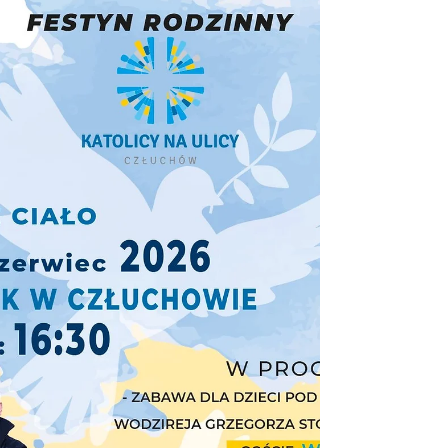
g. 17.40. W oktawie Bożego Ciała po
zakończeniu Mszy św. o g. 18.00. 3.We
wtorek o g. 16.30 prosimy, aby do kościoła
wra