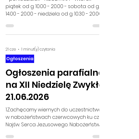
piątek: od g. 10.00 - 20.00 - sobota: od g.
14.00 - 20.00 - niedziela: od g. 10.30 - 20.00
21 cze
1 minut(y) czytania
Ogłoszenia
Ogłoszenia parafialne
na XII Niedzielę Zwykłą
21.06.2026
1.Zachęcamy wiernych do uczestnictwa
w nabożeństwach czerwcowych ku czci
Najśw. Serca Jezusowego. Nabożeństwo
czerwcowe codziennie, także w