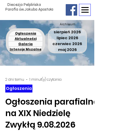
Diecezja Pelplińska
Parafia św.Jakuba Apostoła
Archiwum
sierpień 2026
Ogłoszenia
lipiec 2026
Aktualności
czerwiec 2026
Galeria
Intencje Mszalne
maj 2026
2 dni temu
1 minut(y) czytania
Ogłoszenia
Ogłoszenia parafialne
na XIX Niedzielę
Zwykłą 9.08.2026