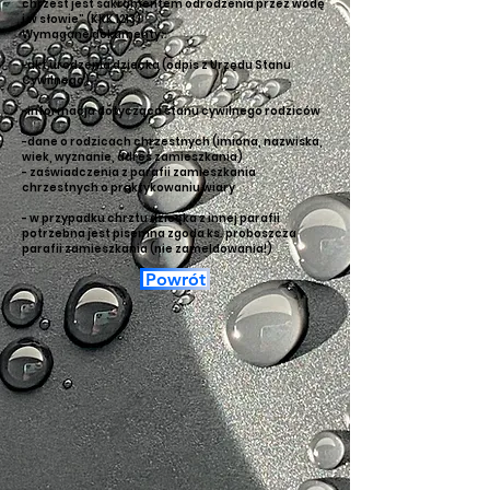
chrzest jest sakramentem odrodzenia przez wodę
i w słowie” (KKK 1213)
Wymagane dokumenty:
-akt urodzenia dziecka (odpis z Urzędu Stanu
Cywilnego)
-informacja dotycząca stanu cywilnego rodziców
-dane o rodzicach chrzestnych (imiona, nazwiska,
wiek, wyznanie, adres zamieszkania)
- zaświadczenia z parafii zamieszkania
chrzestnych o praktykowaniu wiary
- w przypadku chrztu dziecka z innej parafii
potrzebna jest pisemna zgoda ks. proboszcza
parafii zamieszkania (nie zameldowania!)
Powrót