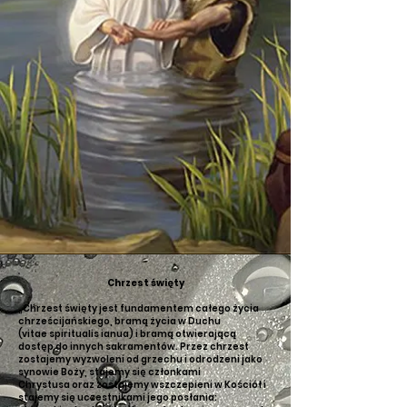
Chrzest święty
„Chrzest święty jest fundamentem całego życia
chrześcijańskiego, bramą życia w Duchu
(vitae spiritualis ianua) i bramą otwierającą
dostęp do innych sakramentów. Przez chrzest
zostajemy wyzwoleni od grzechu i odrodzeni jako
synowie Boży, stajemy się członkami
Chrystusa oraz zostajemy wszczepieni w Kościół i
stajemy się uczestnikami jego posłania: