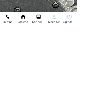
Telefon
Główna
Kancelaria
Msze sw
Ogłoszenia
Na skróty:
Kontakt z Parafią:
Plebania
Aktualności
Dane Kontaktowe:
Ogłoszenia
tel.59
834 25 04
Darowizna
Znajdziesz Nas:
Wspólnoty
Kontakt
Przekaż Dalej Naszą Stronę