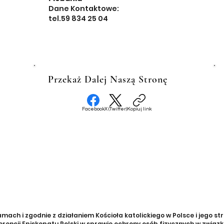
Dane Kontaktowe:
tel.59 834 25 04
Przekaż Dalej Naszą Stronę
Facebook
X (Twitter)
Kopiuj link
ch i zgodnie z działaniem Kościoła katolickiego w Polsce i jego str
rencji Episkopatu Polski w sprawie ochrony osób fizycznych w zwią