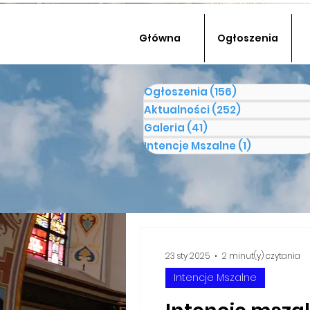
Główna
Ogłoszenia
Ogłoszenia
(156)
156 postów
Aktualności
(252)
252 posty
Galeria
(41)
41 postów
Intencje Mszalne
(1)
1 post
23 sty 2025
2 minut(y) czytania
Intencje Mszalne