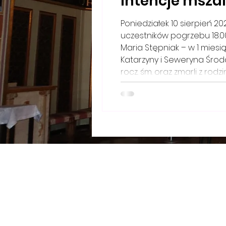
Intencje mszaln
Poniedziałek 10 sierpień 2026 r. Św. Wawrzyńca diakona 7.00 + Józef Chruściel – w 1 miesiąc po pogrzebie – od
uczestników pogrzebu 18.00 
Maria Stępniak – w 1 miesi
Katarzyny i Seweryna Środa
rocz. śm. oraz zmarli z rodz