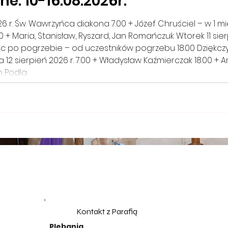
e: 10-16.08.2026r.
+ Maria, Stanisław, Ryszard, Jan Romańczuk Wtorek 11 sierpi
ąc po pogrzebie – od uczestników pogrzebu 18.00 Dziękczynn
 12 sierpień 2026 r. 7.00 + Władysław Kaźmierczak 18.00 + 
in Podla
Kontakt z Parafią
Plebania