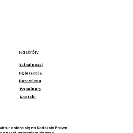
Na skróty:
Aktualności
Ogłoszenia
Darowizna
Wspólnoty
Kontakt
uktur opiera się na Kodeksie Prawa
zku z przetwarzaniem danych