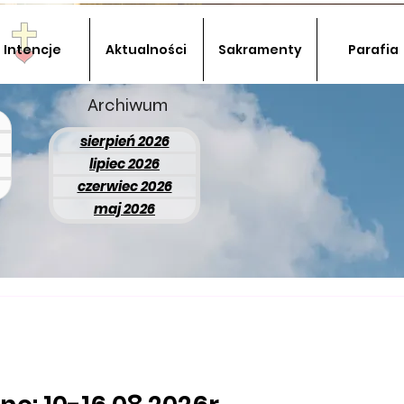
Intencje
Aktualności
Sakramenty
Parafia
Archiwum
sierpień 2026
lipiec 2026
czerwiec 2026
maj 2026