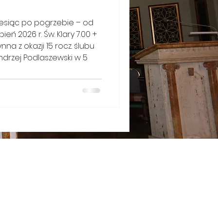
eń 2026 r. Św. Klary 7.00 +
a z okazji 15 rocz. ślubu
Andrzej Podlaszewski w 5