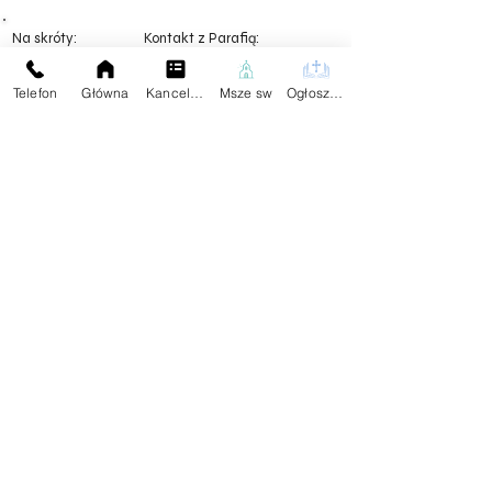
Na skróty:
Kontakt z Parafią:
Plebania
Aktualności
Dane Kontaktowe:
Telefon
Główna
Kancelaria
Msze sw
Ogłoszenia
Ogłoszenia
tel.59
834 25 04
Darowizna
Znajdziesz Nas:
Wspólnoty
Kontakt
Przekaż Dalej Naszą Stronę
Facebook
X (Twitter)
Copy link
Przetwarzanie danych osobowych w ramach i zgodnie z działaniem
Kościoła katolickiego w Polsce i jego struktur opiera się na Kodeksie
Prawa Kanonicznego, Dekrecie ogólnym Konferencji Episkopatu Polski
w sprawie ochrony osób fizycznych w związku z przetwarzaniem
danych osobowych w Kościele katolickim (KEP,
13.03.2018
r.).
Copyright © 2024 Parafia Rzymskokatolicka pw. Św.
Jakuba Apostoła - Wszystkie prawa zastrzeżone.