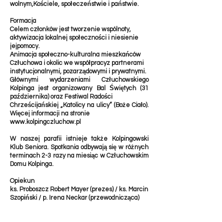
wolnym,Kościele, społeczeństwie i państwie.
Formacja
Celem członków jest tworzenie wspólnoty,
aktywizacja lokalnej społeczności i niesienie
jejpomocy.
Animacja społeczno-kulturalna mieszkańców
Człuchowa i okolic we współpracyz partnerami
instytucjonalnymi, pozarządowymi i prywatnymi.
Głównymi wydarzeniami Człuchowskiego
Kolpinga jest organizowany Bal Świętych (31
października) oraz Festiwal Radości
Chrześcijańskiej „Katolicy na ulicy” (Boże Ciało).
Więcej informacji na stronie
www.kolpingczluchow.pl
W naszej parafii istnieje także Kolpingowski
Klub Seniora. Spotkania odbywają się w różnych
terminach 2-3 razy na miesiąc w Człuchowskim
Domu Kolpinga.
Opiekun
ks. Proboszcz Robert Mayer (prezes) / ks. Marcin
Szopiński / p. Irena Neckar (przewodnicząca)