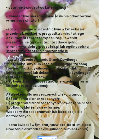
- ostatnie świadectwo katechizacji
- świadectwo bierzmowania (o ile nie odnotowano
w metryce chrztu!)
-zaświadczenie o uczestnictwie w katechezie
przedmałżeńskiej, w przypadku braku takiego
dokumentu zapraszamy do uregulowania
niezwłocznie tej kwestii przez diecezjalną
stronę
www.dobry-poczatek.pl lub ogólnopolską
stronę www.spotkaniamalzenskie.pl
-zaświadczenie z Urzędu Stanu Cywilnego
(niezbędne, aby ślub kościelny pociągał za sobą
również skutki cywilno-prawne – tzw. ślub
konkordatowy) lub dokument związku cywilnego,
jeśli wcześniej taki zawarto
- Potwierdzenie w uczestnictwie w jednej z form
katechezy przedślubnej:
A) Weekend dla narzeczonych z lekcją tańca;
B) Spotkania dla narzeczonych;
C) programy dla narzeczonych prowadzone przez
Spotkania Małżeńskie w formie:
Wieczory dla zakochanych lub Rekolekcje dla
narzeczonych
- dane świadków (imiona, nazwisko, data i miejsce
urodzenia oraz adres aktualnego zamieszkania)