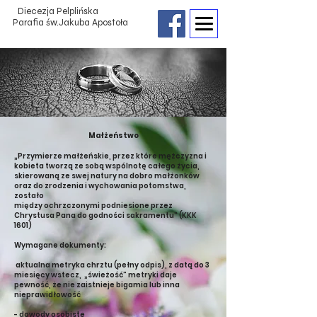
Diecezja Pelplińska
Parafia św.Jakuba Apostoła
M
ałżeństwo
„Przymierze małżeńskie, przez które mężczyzna i
kobieta tworzą ze sobą wspólnotę całego życia,
skierowaną ze swej natury na dobro małżonków
oraz do zrodzenia i wychowania potomstwa,
zostało
między ochrzczonymi podniesione przez
Chrystusa Pana do godności sakramentu” (KKK
1601)
Wymagane dokumenty:
aktualna metryka chrztu (pełny odpis), z datą do 3
miesięcy wstecz, „świeżość” metryki daje
pewność, że nie zaistnieje bigamia lub inna
nieprawidłowość
- dowody osobiste