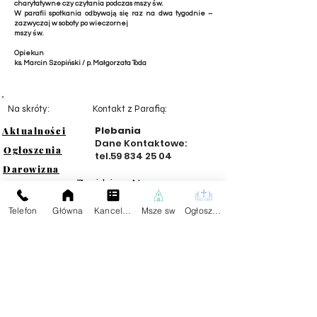
charytatywne czy czytania podczas mszy św.
W parafii spotkania odbywają się raz na dwa tygodnie –
zazwyczaj w soboty po wieczornej
mszy św.
Opiekun
ks. Marcin Szopiński / p. Małgorzata Toda
Na skróty:
Kontakt z Parafią:
Plebania
Aktualności
Dane Kontaktowe:
Ogłoszenia
tel.59
834 25 04
Darowizna
Znajdziesz Nas:
Wspólnoty
Kontakt
Telefon
Główna
Kancelaria
Msze sw
Ogłoszenia
Przekaż Dalej Naszą Stronę
Facebook
X (Twitter)
Kopiuj link