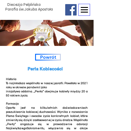
Diecezja Pelplińska
Parafia św.Jakuba Apostoła
Powrót
Perła Kobiecości
Historia
To najmłodsza wspólnota w naszej parafii. Powstała w 2021
roku w okresie pandemii jako
inicjatywa oddolna. „Perła” obejmuje kobiety między 20 a
50 rokiem życia.
Formacja
Oparta jest na kilkuletnich doświadczeniach
poszukiwania kobiecej duchowości. Wynika z rozważania
Pisma Świętego i owoców życia konkretnych kobiet, które
zmieniły się dzięki zastosowanej w życiu drodze. Wspólnota
„Perły” angażuje się w prowadzenie adoracji
NajświętszegoSakramentu, włączenia się w akcje