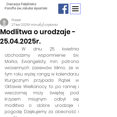
Diecezja Pelplińska
Parafia św.Jakuba Apostoła
Paweł
27 kwi 2025
1 minut(y) czytania
Modlitwa o urodzaje -
25.04.2025r.
	W dniu 25 kwietnia 
obchodzimy wspomnienie św. 
Marka, Ewangelisty, 
m.in
. patrona 
wiosennych zasiewów. Mimo, że w 
tym roku wyżej rangą w kalendarzu 
liturgicznym przypada Piątek w 
Oktawie Wielkanocy, to po rannej i 
wieczornej mszy świętej pod 
krzyżem misyjnym odbył się 
modlitwa o dobre urodzaje i 
pogodę. Dziękujemy za obecność i 