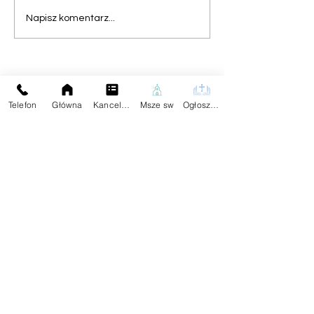
Napisz komentarz...
Na skróty:
Kontakt z Parafią:
Telefon
Główna
Kancelaria
Msze sw
Ogłoszenia
Plebania
Aktualności
Dane Kontaktowe:
Ogłoszenia
tel.59
834 25 04
Darowizna
Znajdziesz Nas:
Wspólnoty
Kontakt
Przekaż Dalej Naszą Stronę
Facebook
X (Twitter)
Kopiuj link
Przetwarzanie danych osobowych w ramach i zgodnie z działaniem
Kościoła katolickiego w Polsce i jego struktur opiera się na Kodeksie