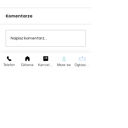
Komentarze
Napisz komentarz...
Telefon
Główna
Kancelaria
Msze sw
Ogłoszenia
Na skróty:
Kontakt z Parafią:
Plebania
Aktualności
Dane Kontaktowe:
Ogłoszenia
tel.59
834 25 04
Darowizna
Znajdziesz Nas:
Wspólnoty
Kontakt