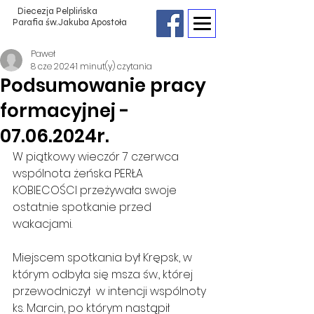
Diecezja Pelplińska
Parafia św.Jakuba Apostoła
Paweł
8 cze 2024
1 minut(y) czytania
Podsumowanie pracy
formacyjnej -
07.06.2024r.
W piątkowy wieczór 7 czerwca 
wspólnota żeńska PERŁA 
KOBIECOŚCI przeżywała swoje 
ostatnie spotkanie przed 
wakacjami.
Miejscem spotkania był Krępsk, w 
którym odbyła się msza św., której 
przewodniczył  w intencji wspólnoty 
ks. Marcin, po którym nastąpił 