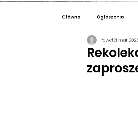
Główna
Ogłoszenia
Paweł
21 mar 202
Rekolek
zaprosz