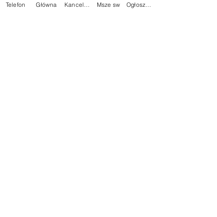
Ogłoszenia
Telefon
Główna
Kancelaria
Msze sw
Ogłoszenia
Komentarze
Napisz komentarz...
Na skróty:
Kontakt z Parafią:
Plebania
Aktualności
Dane Kontaktowe:
Ogłoszenia
tel.59
834 25 04
Darowizna
Znajdziesz Nas:
Wspólnoty
Kontakt