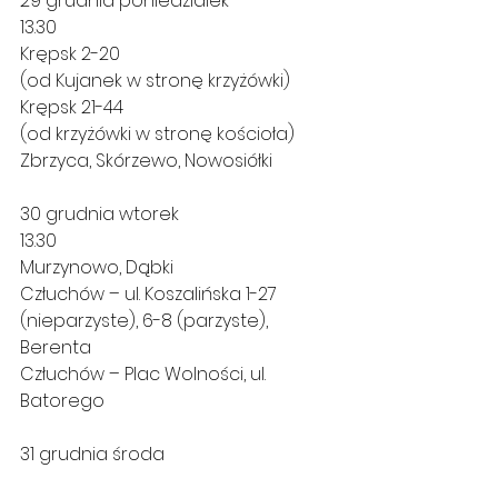
29 grudnia poniedziałek
13.30
Krępsk 2-20
(od Kujanek w stronę krzyżówki)
Krępsk 21-44
(od krzyżówki w stronę kościoła)
Zbrzyca, Skórzewo, Nowosiółki 
30 grudnia wtorek
13.30
Murzynowo, Dąbki 
Człuchów – ul. Koszalińska 1-27 
(nieparzyste), 6-8 (parzyste),
Berenta
Człuchów – Plac Wolności, ul. 
Batorego
31 grudnia środa