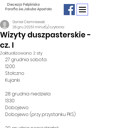
Diecezja Pelplińska
Parafia św.Jakuba Apostoła
Daniel Ciemniewski
28 gru 2025
1 minut(y) czytania
Wizyty duszpasterskie -
cz. I
Zaktualizowano:
2 sty
27 grudnia sobota
12.00
Stołczno
Kujanki
28 grudnia niedziela
13.30
Dobojewo
Dobojewo (przy przystanku PKS)