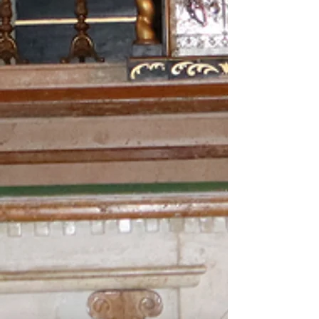
błogosławieństwa świec. Na Mszę św. o g.
18.00 zapraszamy zwłaszcza dzieci klas III
wraz z Rodzicami. Po zakończe