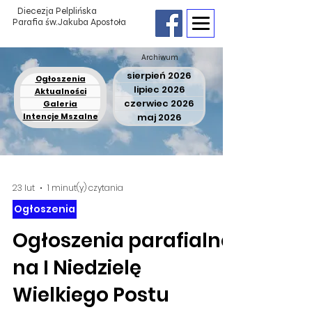
Diecezja Pelplińska
Parafia św.Jakuba Apostoła
Archiwum
sierpień 2026
Ogłoszenia
lipiec 2026
Aktualności
czerwiec 2026
Galeria
Intencje Mszalne
maj 2026
23 lut
1 minut(y) czytania
Ogłoszenia
Ogłoszenia parafialne
na I Niedzielę
Wielkiego Postu